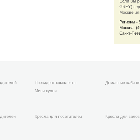
Если Вы р
GREY) сер
Москве ил
Регионы - 
Москва: (4
Санкт-Пете
одителей
Президент-комплекты
Домашние кабине
Мини-кухни
одителей
Кресла для посетителей
Кресла для залов