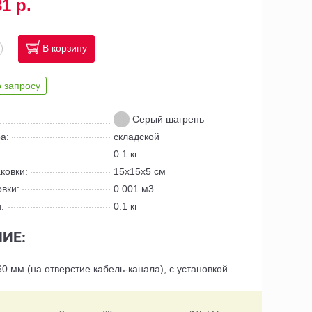
81 р.
В корзину
 запросу
Серый шагрень
а:
складской
0.1 кг
ковки:
15x15x5 см
вки:
0.001 м3
:
0.1 кг
ИЕ:
0 мм (на отверстие кабель-канала), с установкой