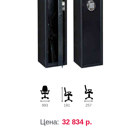
993
191
257
Цена:
32 834 р.