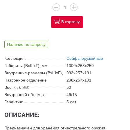
В корзину
Наличие по запросу
Коллекция:
Сейфы оружейные
Габариты (ВхШхГ), мм:
1300x263x250
Внутренние размеры (ВхШхГ),
993x257x191
мм:
Патронное отделение
298х257х191
(ВхШхГ), мм:
Вес, кг:
50
Внутренний объем, л:
49/15
Гарантия:
5 лет
ОПИСАНИЕ:
Предназначен для хранения огнестрельного оружия.