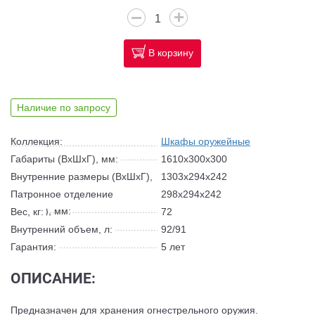
В корзину
Наличие по запросу
Коллекция:
Шкафы оружейные
Габариты (ВхШхГ), мм:
1610x300x300
Внутренние размеры (ВхШхГ),
1303x294x242
мм:
Патронное отделение
298х294х242
(ВхШхГ), мм:
Вес, кг:
72
Внутренний объем, л:
92/91
Гарантия:
5 лет
ОПИСАНИЕ:
Предназначен для хранения огнестрельного оружия.