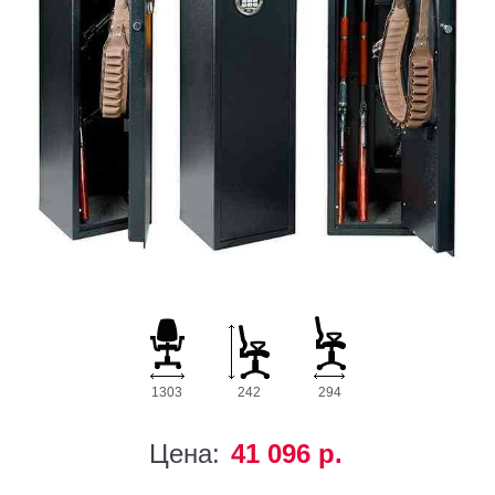
1303
242
294
Цена:
41 096 р.