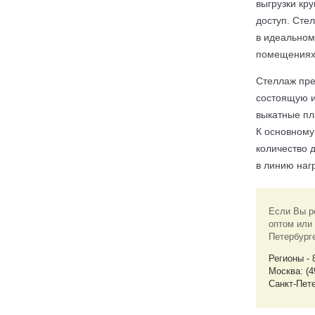
выгрузки кр
доступ. Сте
в идеальном
помещениях
Стеллаж пре
состоящую и
выкатные пл
К основному
количество 
в линию наг
Если Вы р
оптом или 
Петербург
Регионы - 
Москва: (4
Санкт-Пете