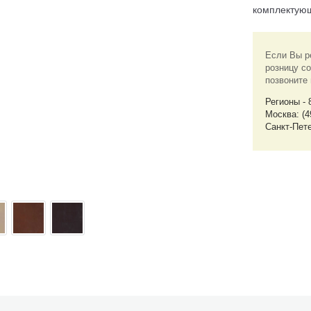
комплектую
Если Вы р
розницу со
позвоните
Регионы - 
Москва: (4
Санкт-Пете