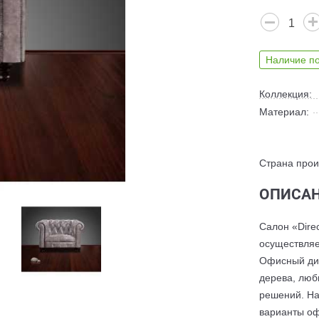
Наличие по
Коллекция:
Материал:
Страна прои
ОПИСАН
Салон «Dire
осуществляе
Офисный див
дерева, люб
решений. На
варианты оф