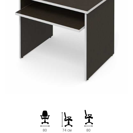
80
74 см
80