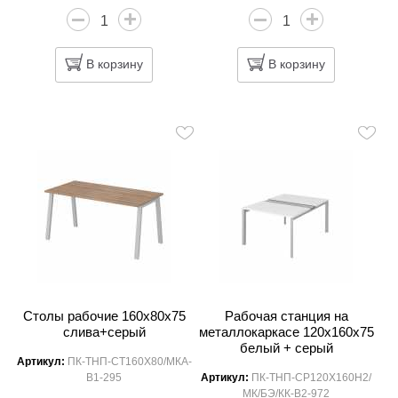
В корзину
В корзину
Столы рабочие 160x80x75
Рабочая станция на
слива+серый
металлокаркасе 120x160x75
белый + серый
Артикул:
ПК-ТНП-СТ160Х80/МКА-
В1-295
Артикул:
ПК-ТНП-СР120Х160Н2/
МК/БЭ/КК-В2-972