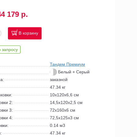
44 179 р.
В корзину
 запросу
Тандем Премиум
Белый + Серый
а:
заказной
47.34 кг
ковки:
10x120x6,6 см
вки 2:
14,5х120х2,5 см
вки 3:
72х160х6 см
вки 4:
72,5х125х3 см
вки:
0.14 м3
:
47.34 кг