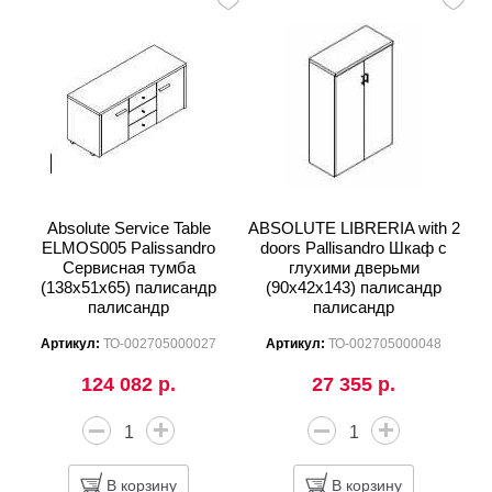
Absolute Service Table
ABSOLUTE LIBRERIA with 2
ELMOS005 Palissandro
doors Pallisandro Шкаф с
Cервисная тумба
глухими дверьми
(138х51х65) палисандр
(90х42х143) палисандр
палисандр
палисандр
Артикул:
ТО-002705000027
Артикул:
ТО-002705000048
124 082 р.
27 355 р.
В корзину
В корзину