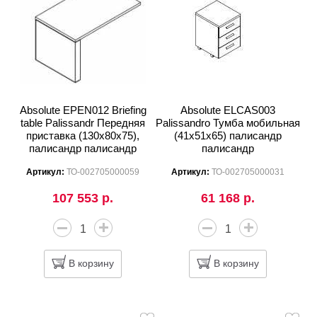
Absolute EPEN012 Briefing
Absolute ELCAS003
table Palissandr Передняя
Palissandro Тумба мобильная
приставка (130х80х75),
(41х51х65) палисандр
палисандр палисандр
палисандр
Артикул:
ТО-002705000059
Артикул:
ТО-002705000031
107 553 р.
61 168 р.
В корзину
В корзину