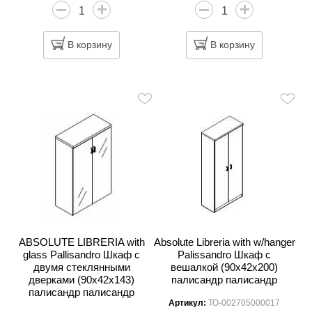
В корзину
В корзину
ABSOLUTE LIBRERIA with
Absolute Libreria with w/hanger
glass Pallisandro Шкаф с
Palissandro Шкаф c
двумя стеклянными
вешалкой (90х42х200)
дверками (90х42х143)
палисандр палисандр
палисандр палисандр
Артикул:
ТО-002705000017