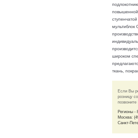
подлокотник
повышенной 
ступенчатой
мультиблок 
производств
индивидуаль
производитс
широком спе
предлагаютс
ткань, покр
Если Вы р
розницу со
позвоните
Регионы - 
Москва: (4
Санкт-Пете