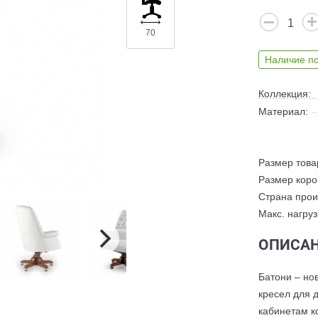
70
Наличие по
Коллекция:
Материал:
Размер товар
Размер короб
Страна прои
Макс. нагруз
ОПИСАН
Батони – но
кресел для 
кабинетам к