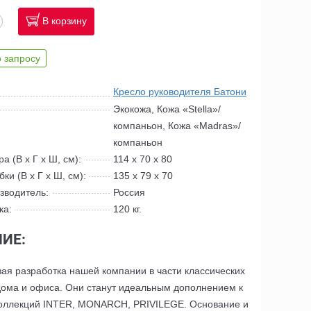
В корзину
 запросу
Кресло руководителя Батони
Экокожа, Кожа «Stella»/
компаньон, Кожа «Madras»/
компаньон
а (В x Г x Ш, см):
114 x 70 x 80
ки (В x Г x Ш, см):
135 x 79 x 70
зводитель:
Россия
ка:
120 кг.
ИЕ:
вая разработка нашей компании в части классических
дома и офиса. Они станут идеальным дополнением к
оллекций INTER, MONARCH, PRIVILEGE. Основание и