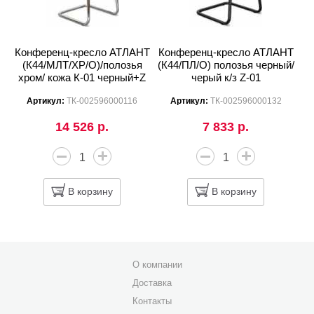
Конференц-кресло АТЛАНТ
Конференц-кресло АТЛАНТ
(К44/МЛТ/ХР/О)/полозья
(К44/ПЛ/О) полозья черный/
хром/ кожа К-01 черный+Z
черый к/з Z-01
Артикул:
ТК-002596000116
Артикул:
ТК-002596000132
14 526 р.
7 833 р.
В корзину
В корзину
О компании
Доставка
Контакты