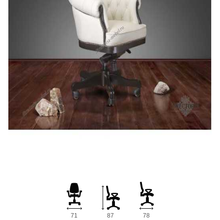
71
87
78