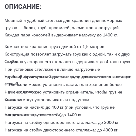
ОПИСАНИЕ:
Мощный и удобный стеллаж для хранения длинномерных
грузов — балок, труб, профилей, элементов конструкций.
Каждая пара консолей выдерживает нагрузку до 1400 кг.
Компактное хранение груза длиной от 1,5 метров
Конструкция позволяет загружать груз как с одной, так и с двух
сторон.
Стойка двухстороннего стеллажа выдерживает до 4 тонн груза
При установке стеллажей в линию нагрузочные
характеристики увеличиваются пропорционально количеству
Удобный фронтальный доступ к грузу для персонала и техники
секций
На консоли можно установить настил для хранения более
коротких грузов
На консоли можно установить ограничитель, чтобы груз не
скатился
Консоли могут устанавливаться под углом
Нагрузка на настил:
до 400 кг (при условии, что груз не
соприкасается с консолями).
Нагрузка на пару консолей:
до 1400 кг
Нагрузка на стойку одностороннего стеллажа:
до 2000 кг
Нагрузка на стойку двухстороннего стеллажа:
до 4000 кг