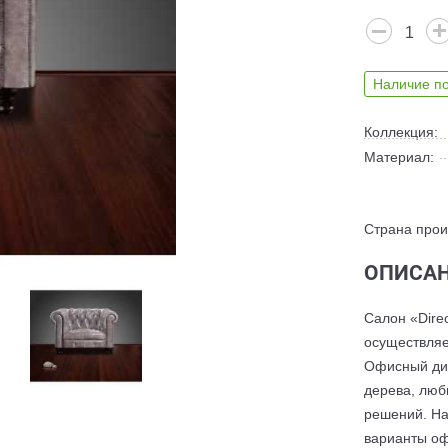
Наличие по
Коллекция:
Материал:
Страна прои
ОПИСАН
Салон «Dire
осуществляе
Офисный див
дерева, люб
решений. На
варианты оф