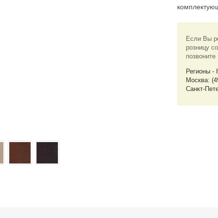
комплектую
Если Вы р
розницу со
позвоните
Регионы - 
Москва: (4
Санкт-Пете