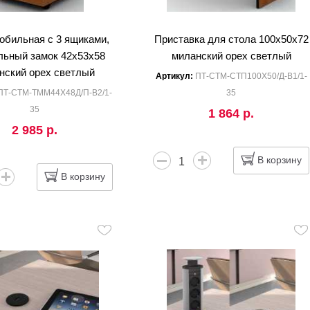
обильная с 3 ящиками,
Приставка для стола 100x50x72
льный замок 42x53x58
миланский орех светлый
нский орех светлый
Артикул:
ПТ-СТМ-СТП100Х50/Д-В1/1-
ПТ-СТМ-ТММ44Х48Д/П-В2/1-
35
35
1 864 р.
2 985 р.
В корзину
В корзину