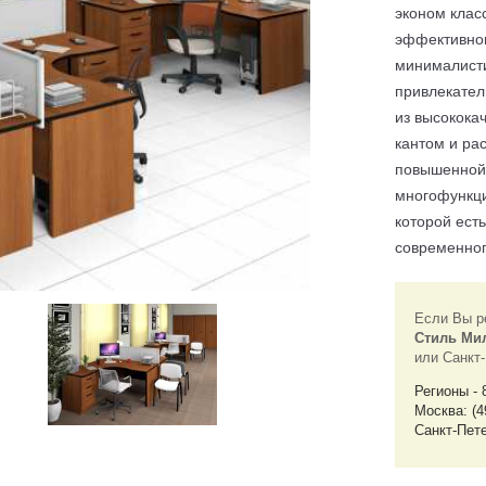
эконом клас
эффективног
минималисти
привлекател
из высокока
кантом и ра
повышенной 
многофункци
которой ест
современног
Если Вы р
Стиль Ми
или Санкт
Регионы - 
Москва: (4
Санкт-Пете