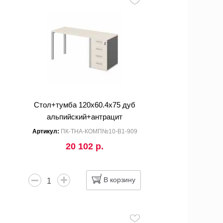
Стол+тумба 120x60.4x75 дуб
альпийский+антрацит
Артикул:
ПК-ТНА-КОМП№10-В1-909
20 102 р.
В корзину