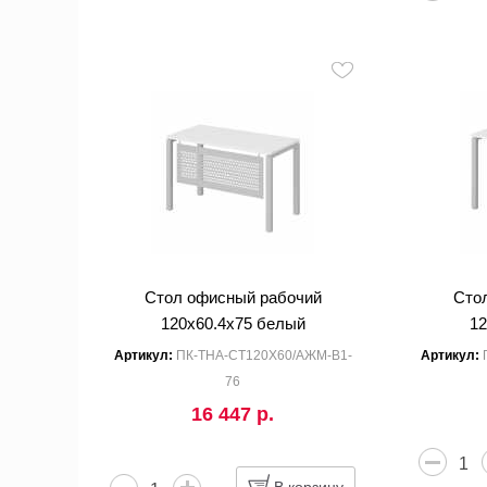
Стол офисный рабочий
Сто
120x60.4x75 белый
12
Артикул:
ПК-ТНА-СТ120Х60/АЖМ-В1-
Артикул:
76
16 447 р.
В корзину