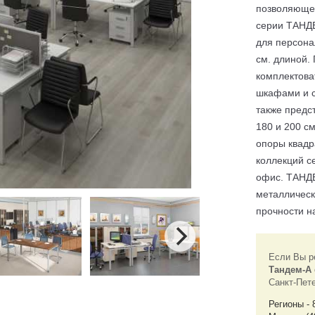
позволяющее
серии ТАНДЕ
для персона
см. длиной. 
комплектова
шкафами и 
также предс
180 и 200 с
опоры квадр
коллекций с
офис. ТАНДЕ
металличес
прочности н
Если Вы р
Тандем-А
Санкт-Пет
Регионы - 