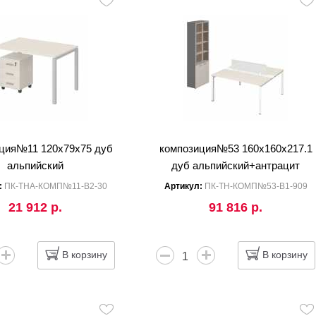
ция№11 120x79x75 дуб
композиция№53 160x160x217.1
альпийский
дуб альпийский+антрацит
:
ПК-ТНА-КОМП№11-В2-30
Артикул:
ПК-ТН-КОМП№53-В1-909
21 912 р.
91 816 р.
В корзину
В корзину