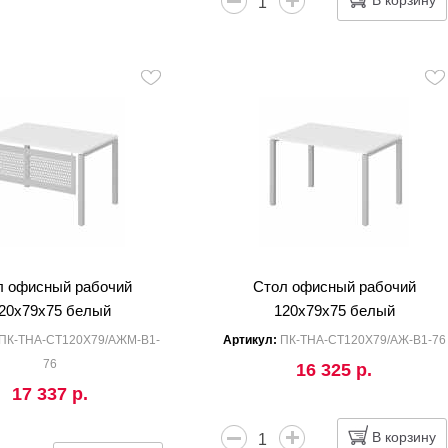
л офисный рабочий
Стол офисный рабочий
20x79x75 белый
120x79x75 белый
ПК-ТНА-СТ120Х79/АЖМ-В1-
Артикул:
ПК-ТНА-СТ120Х79/АЖ-В1-76
76
16 325 р.
17 337 р.
В корзину