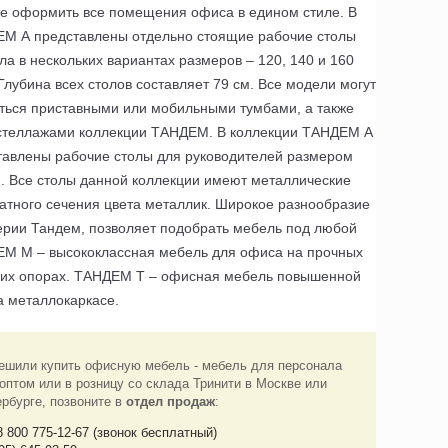
 оформить все помещения офиса в едином стиле. В
М А представлены отдельно стоящие рабочие столы
ла в нескольких вариантах размеров – 120, 140 и 160
Глубина всех столов составляет 79 см. Все модели могут
ться приставными или мобильными тумбами, а также
стеллажами коллекции ТАНДЕМ. В коллекции ТАНДЕМ А
тавлены рабочие столы для руководителей размером
м. Все столы данной коллекции имеют металлические
атного сечения цвета металлик. Широкое разнообразие
ерии Тандем, позволяет подобрать мебель под любой
М М – высококлассная мебель для офиса на прочных
ких опорах. ТАНДЕМ Т – офисная мебель повышенной
а металлокаркасе.
ешили купить офисную мебель - мебель для персонала
оптом или в розницу со склада Тринити в Москве или
ербурге, позвоните в
отдел продаж
:
8 800 775-12-67 (звонок бесплатный)