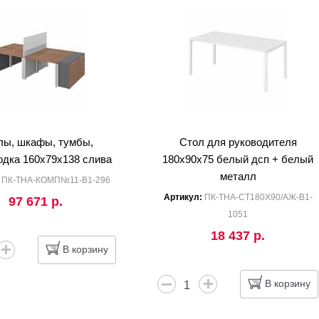
лы, шкафы, тумбы,
Стол для руководителя
одка 160x79x138 слива
180x90x75 белый дсп + белый
металл
:
ПК-ТНА-КОМП№11-В1-296
Артикул:
ПК-ТНА-СТ180Х90/АЖ-В1-
97 671 р.
1051
18 437 р.
В корзину
В корзину