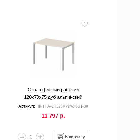
Стол офисный рабочий
120x79x75 дуб альпийский
Артикул:
ПК-ТНА-СТ120Х79/АЖ-В1-30
11 797 р.
В корзину