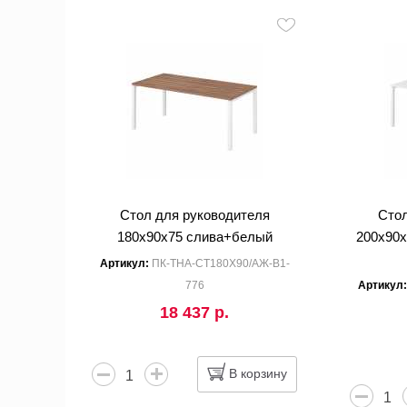
Стол для руководителя
Стол
180x90x75 слива+белый
200x90x
Артикул:
ПК-ТНА-СТ180Х90/АЖ-В1-
776
Артикул
18 437 р.
В корзину