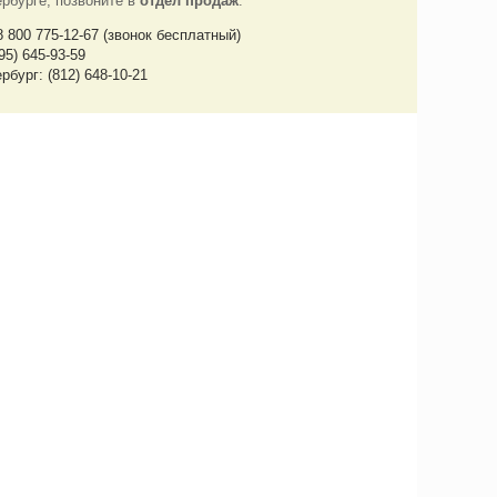
ербурге, позвоните в
отдел продаж
:
8 800 775-12-67 (звонок бесплатный)
95) 645-93-59
рбург: (812) 648-10-21