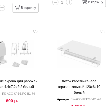
В корзину
В корзину
ие экрана для рабочей
Лоток кабель-канала
ии 4.4x7.2x9.2 белый
горизонтальный 120x6x10
белый
л:
ПК-АСС-КРЭБ/РС-В1-76
Артикул:
ПК-АСС-КК120Г-В1-76
890 р.