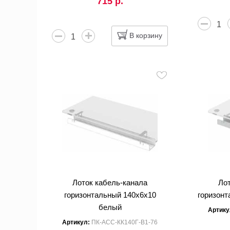
715 р.
В корзину
Лоток кабель-канала
Ло
горизонтальный 140x6x10
горизонт
белый
Артику
Артикул:
ПК-АСС-КК140Г-В1-76